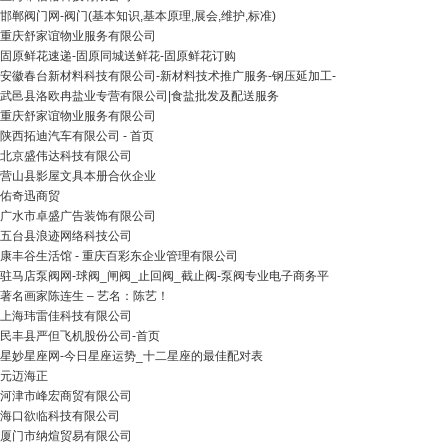
邯郸阀门网-阀门(基本知识,基本原理,展会,维护,标准)
重庆舒家谊物业服务有限公司
固原鲜花速递-固原同城送鲜花-固原鲜花订购
安徽春台新材料科技有限公司-新材料技术推广服务-钢压延加工-
武邑县洛欧冉盐业专营有限公司|食盐批发及配送服务
重庆舒家谊物业服务有限公司
陕西拓迪汽车有限公司 - 首页
北京盛伟达科技有限公司
营山县影屋文具本册合伙企业
佑奇迅商贸
广水市卓盛广告装饰有限公司
五台县浪迹网络科技公司
康丰谷生活馆 - 重庆百彩东企业管理有限公司
驻马店泵阀网-球阀_闸阀_止回阀_截止阀-泵阀专业电子商务平
著名画家陈连生 – 艺名：陈艺！
上海玮雷佳科技有限公司
民丰县严但飞机股份公司-首页
星妙星座网-今日星座运势_十二星座的最佳配对表
元迈海正
河津市峰宏商贸有限公司
海口欲临科技有限公司
厦门市纳煊贸易有限公司