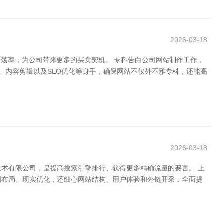
2026-03-18
荡率，为公司带来更多的买卖契机。 专科告白公司网站制作工作，
、内容剪辑以及SEO优化等身手，确保网站不仅外不雅专科，还能高
2026-03-18
技术有限公司，是提高搜索引擎排行、获得更多精确流量的要害。 上
害词布局、现实优化，还细心网站结构、用户体验和外链开采，全面提