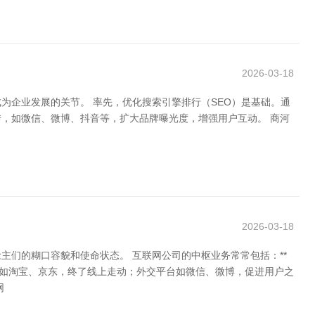
2026-03-18
为企业发展的关节。 率先，优化搜索引擎排行（SEO）是基础。通
，如微信、微博、抖音等，扩大品牌曝光度，增强用户互动。 商河
2026-03-18
们的糊口容貌和使命状态。 互联网公司的中枢业务常常包括：**
台如淘宝、京东，终了线上走动；外交平台如微信、微博，促进用户之
网