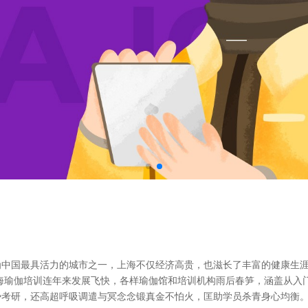
为中国最具活力的城市之一，上海不仅经济高贵，也滋长了丰富的健康生
海瑜伽培训连年来发展飞快，各样瑜伽馆和培训机构雨后春笋，涵盖从入
考研，还高超呼吸调遣与冥念念锻真金不怕火，匡助学员杀青身心均衡。