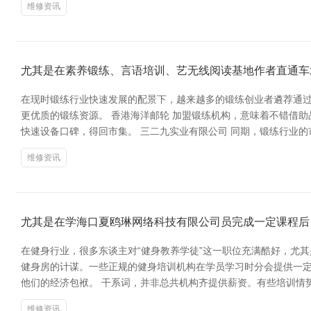
维修资讯
尤其是在素养锻练、言语培训、艺无线阅读基地作者直通车
在现时锻练行业快速发展的配景下，越来越多的锻练创业者遴荐通
更优质的锻练资源。 香港海洋邮轮 加盟锻练机构，意味着不错借
快速设备口碑，得回市集。 三二九实业有限公司 同期，锻练行业
维修资讯
尤其是在学海口夏鸥琳网络科技有限公司员完成一定课程后
在健身行业，很多东谈主对“健身教养学徒”这一职位充满酷好，尤其
健身房的计谋。一些正规的健身培训机构在学员学习时分会提供一
他们的经济包袱。 干系词，并非总共机构齐提供薪资。有些培训情
维修资讯