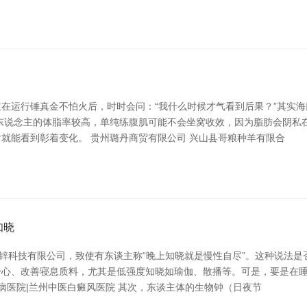
在运行锤真金不怕火后，时时会问：“我什么时候才气看到后果？”其实
东说念主的体脂率较高，单纯练腹肌可能不会坐窝收效，因为脂肪会阴私
后就能看到彰着变化。 贵州璐丹商贸有限公司 兴山县哥粮种羊有限合
知晓
锌科技有限公司，致使有东谈主称“晚上知晓就是慢性自尽”。这种说法是
心、改善寝息质料，尤其是低强度知晓如瑜伽、散播等。可是，要是在睡
病医院|兰州中医白癜风医院 其次，东谈主体的生物钟（日夜节