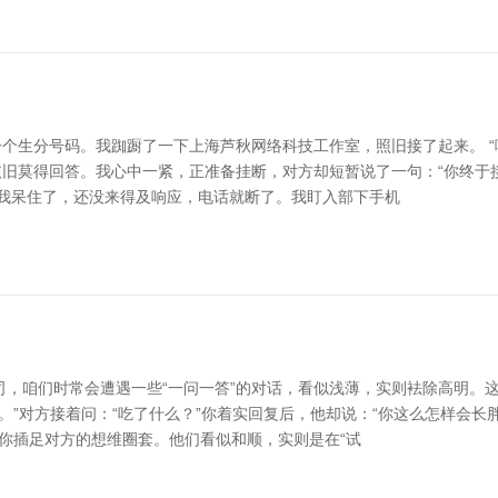
个生分号码。我踟蹰了一下上海芦秋网络科技工作室，照旧接了起来。 “喂
依旧莫得回答。我心中一紧，正准备挂断，对方却短暂说了一句：“你终于
网 我呆住了，还没来得及响应，电话就断了。我盯入部下手机
司，咱们时常会遭遇一些“一问一答”的对话，看似浅薄，实则袪除高明。
吃了。”对方接着问：“吃了什么？”你着实回复后，他却说：“你这么怎样会
醒你插足对方的想维圈套。他们看似和顺，实则是在“试