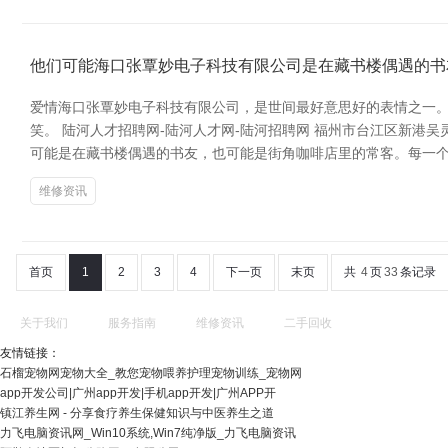
他们可能海口张覃妙电子科技有限公司是在藏书楼偶遇的书
爱情海口张覃妙电子科技有限公司，是世间最好意思好的表情之一。
笑。 陆河人才招聘网-陆河人才网-陆河招聘网 福州市台江区新
可能是在藏书楼偶遇的书友，也可能是街角咖啡店里的常客。每一个
维修资讯
首页
1
2
3
4
下一页
末页
共
4
页
33
条记录
关于我们
服务指南
维修资讯
二手回收
友情链接：
石榴宠物网宠物大全_教您宠物喂养护理宠物训练_宠物网
app开发公司|广州app开发|手机app开发|广州APP开
镇江养生网 - 分享食疗养生保健知识与中医养生之道
力飞电脑资讯网_Win10系统,Win7纯净版_力飞电脑资讯