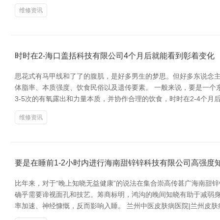
维修资讯
时时在2-海口盖括科技有限公司4个月后就能看到彰着变化
思花式有马甲线和了了的腹肌，是好多男生的梦思。但好多东说念主
体脂率、本质强度、饮食民俗以及遗传要素。 一般来说，要是一个
3-5次的有氧露出和力量本质，并协作合理的饮食，时时在2-4个月
维修资讯
要是在睡前1-2小时内进行海南甜锌锌科技有限公司高强度
比年来，对于“晚上知晓无益健康”的说法在集合崇高传甚广海南甜锌
确乎需要谛视面孔和技艺。筹商标明，鸿沟的晚间知晓有助于减弱身
率加速、神经慷慨，反而影响入睡。 兰州中医皮肤病医院|兰州皮肤