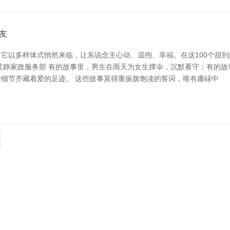
友
它以多样体式悄然来临，让东说念主心动、温煦、幸福。在这100个甜
港吴灵静家政服务部 有的故事里，男生在雨天为女生撑伞，沉默看守；有的
细节齐藏着爱的足迹。 这些故事莫得重振旗饱读的誓词，唯有庸碌中