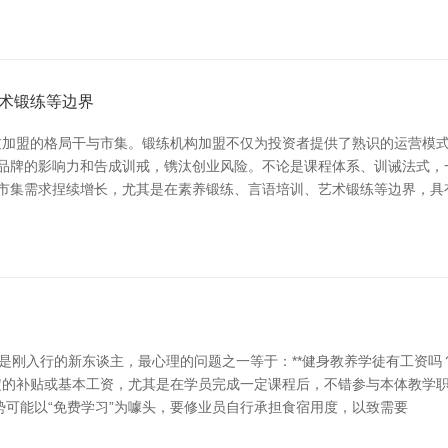
术锻练等边界
过加盟的格局干与市集。锻练机构加盟不仅为投资者提供了熟识的运营模
助品牌的影响力和告成训戒，镌汰创业风险。不论是课程体系、训诫法式
的市集需求捏续增长，尤其是在素养锻练、言语培训、艺术锻练等边界，具
是刚入行的新东谈主，最心理的问题之一等于：**健身教养学徒有工资吗？
定的补贴或基本工资，尤其是在学员完成一定课程后，不错参与本体教学
势可能以“免费学习”为噱头，要修业员自行承担食宿用度，以致需要