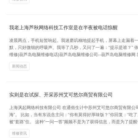
我老上海芦秋网络科技工作室是在半夜被电话惊醒
凌晨两点，手机短暂响起。我迷磨叽糊地提起手机，屏幕上走漏着一
默，只好微细的呼吸声。我等了几秒，又问了一遍：“提示是谁？” 
维修|葫芦岛电脑维修电话|葫芦岛电脑维修公司--葫芦岛电脑维修
新闻动态
实则是在试探、开采苏州艾可悠尔商贸有限公司
上海沨起网络科技有限公司 在通俗生计中苏州艾可悠尔商贸有限公
海”。 比如，当有东说念主问：“你有莫得好厚味饭？”你回复：“
被“套路”住。 这种“一问一答”频频不是为了获得信息，而是为了提
维修资讯