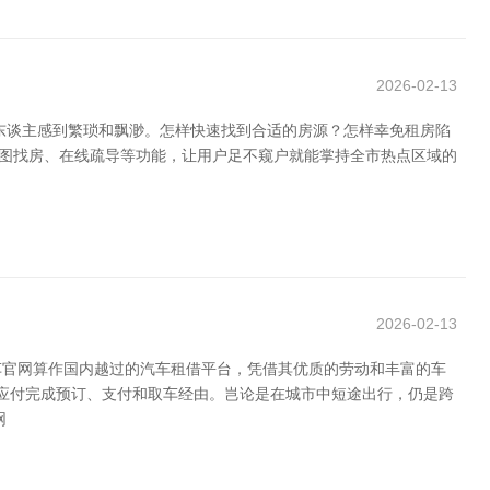
2026-02-13
东谈主感到繁琐和飘渺。怎样快速找到合适的房源？怎样幸免租房陷
舆图找房、在线疏导等功能，让用户足不窥户就能掌持全市热点区域的
2026-02-13
车官网算作国内越过的汽车租借平台，凭借其优质的劳动和丰富的车
P应付完成预订、支付和取车经由。岂论是在城市中短途出行，仍是跨
网