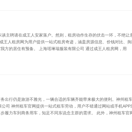
东谈主聘请在成王人安家落户。然则，租房动作生存的伏击一环，不绝让
击。 成王人租房网为用户提供一站式租房奇迹，涵盖房源信息、价钱对比、
我方的居住有预备。 上海瑶琳瑞服装有限公司 通过成王人租房网，用
商务出行仍是旅游不雅光，一辆合适的车辆齐能带来极大的便利。神州租
限公司 神州租车官网提供一站式租车劳动，用户不错通过网站或手机AP
再步履力车到商务用车，知足不同东说念主群的需求。 此外，神州租车官