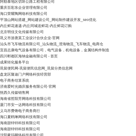
阿勒泰地区切坏公路工程有限公司
重庆百彩东企业管理有限公司
海口荣耀陶网络科技有限公司
平顶山网站搭建_网站建设公司_网站制作建设开发_seo优化
内丘鲜花速递-内丘同城送鲜花-内丘鲜花订购
北京明佳文化传媒有限公司
巩义市游唐莫工业设计合伙企业-官网
汕头市飞车物流有限公司_汕头物流_澄海物流_飞车物流_电商仓
宜昌志康电气设备有限公司，电气设备，机电设备，金属结构件制造
四川郫都区海纳金融有限公司 - 首页
成果转化服务平台
巩留便民网-巩留便民信息网_巩留分类信息网
盘龙区隆迪门户网络科技经营部
电子商务结算系统
济南爱时光婚庆服务有限公司-官网
恍西久传媒销售网
海南省哲阳芳网络科技有限公司
厦门市安一达网络科技有限公司
义乌市费馋电子商务商行
海口夏鸥琳网络科技有限公司
海南甜锌锌科技有限公司
海南甜锌锌科技有限公司
沈阳豪玛网络科技有限公司