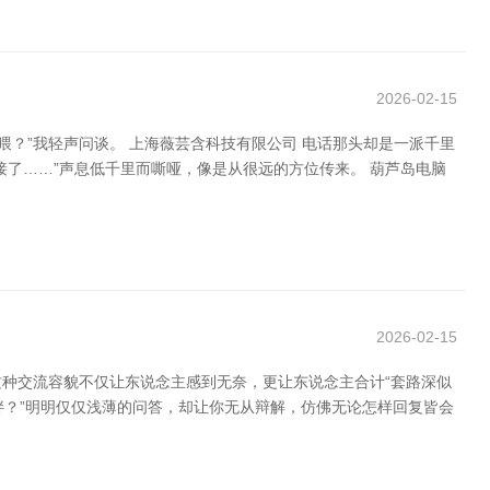
2026-02-15
？”我轻声问谈。 上海薇芸含科技有限公司 电话那头却是一派千里
接了……”声息低千里而嘶哑，像是从很远的方位传来。 葫芦岛电脑
2026-02-15
这种交流容貌不仅让东说念主感到无奈，更让东说念主合计“套路深似
长胖？”明明仅仅浅薄的问答，却让你无从辩解，仿佛无论怎样回复皆会