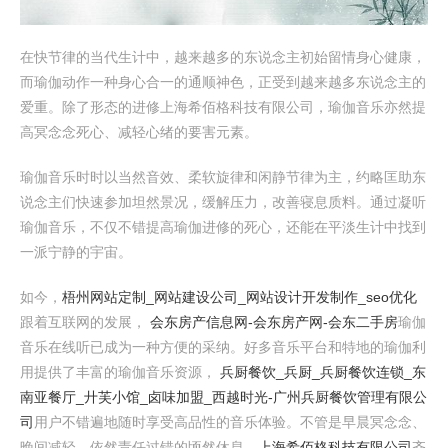
在快节律的当代生计中，越来越多的东说念主初始留情身心健康，
而瑜伽动作一种身心合一的通顺神色，正受到越来越多东说念主的
爱重。除了形态的进修上海希佰格科技有限公司，瑜伽音乐亦然提
高冥念念死心、减轻心绪的要害元素。
瑜伽音乐时时以当然音效、柔软旋律和闲静节律为主，约略匡助东
说念主们快速参加坦然景况，缓解压力，改善寝息质料。通过凝听
瑜伽音乐，不仅不错提高瑜伽进修的死心，还能在平淡生计中找到
一派宁静的宇宙。
如今，
梧州网站定制_网站建设公司_网站设计开发制作_seo优化
跟着互联网的发展，
会东房产信息网-会东房产网-会东二手房
瑜伽
音乐在线听已成为一种方便的采纳。好多音乐平台和特地的瑜伽利
用提供了丰富的瑜伽音乐资源，
兵厨餐饮_兵厨_兵厨餐饮连锁_东
南亚餐厅_廾芙小馆_卤味加盟_西越时光-广州兵厨餐饮管理有限公
司
用户不错遍地随时享受高品性的音乐体验。不管是早晨冥念念、
晚间减轻，依然责任过错的顷然休息，
上海希佰格科技有限公司
齐