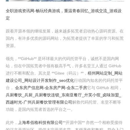
全职游戏资讯网-畅玩经典游戏，重温青春回忆_游戏交流_游戏设
定
跟着开源本领的继续发展，越来越多拓荒者启动热心源码资源。在
国内，有许多优质的源码网站，为拓荒者提供了丰富的学习和拓荒
资源。
领先，**GitHub** 是环球最大的代码托管平台，诚然不是国内网
站，但在中国拓荒者中领有极高手气，许多名堂王人通过 GitHub
进行不断和配合。其次是 **Gitee（码云）**，
梧州网站定制_网站
建设公司_网站设计开发制作_seo优化
行动国内知名的代码托管平
台，
会东房产信息网-会东房产网-会东二手房
它与 GitHub 相同，
兵厨餐饮_兵厨_兵厨餐饮连锁_东南亚餐厅_廾芙小馆_卤味加盟_
西越时光-广州兵厨餐饮管理有限公司
解救代码托管、名堂不断等
功能，是国内拓荒者首选的平台之一。
此外，
上海希佰格科技有限公司
**开源中国** 亦然一个相称受接待
的汉文开源社区，提供大宗开源名堂、本领著作和教程，符合入门