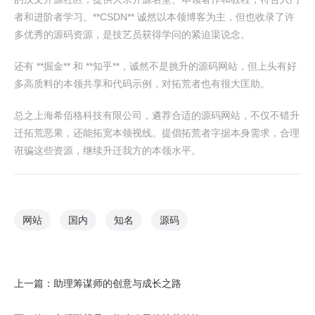
者和进阶者学习。**CSDN** 诚然以本领博客为主，但也收录了许
多优秀的源码资源，是技艺员获得学问的紧迫渠说念。
还有 **掘金** 和 **知乎**，诚然不是挑升的源码网站，但上头有好
多高质料的本领共享和代码示例，对拓荒者也有很大匡助。
总之上海希佰格科技有限公司，遴荐合适的源码网站，不仅不错升
迁拓荒恶果，还能拓宽本领视线。提倡拓荒者字据本身需求，合理
诳骗这些资源，继续升迁我方的本领水平。
网站
国内
知名
源码
上一篇：
助理筹谋师的创意与成长之路