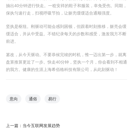
抽出40分钟进行快走。一稔安祥的鞋子和服装，幸免受伤。同期，
保执匀速行走，扫视呼吸节拍，让躯壳缓缓适合通顺强度。
坚执是枢纽。刚驱动可能会感到困顿，但跟着时刻推移，躯壳会缓
缓适合，并从中受益。不错纪录每天的步数和感受，激发我方不断
前进。
篡改，从今天驱动。不要恭候完竣的时机，惟一迈出第一步，就离
盘算推算更近了一步。快走40分钟，坚执一个月，你会看到不相通
的我方。健康的生涯上海希佰格科技有限公司，从此刻驱动！
意向
通俗
易行
上一篇：
当今互联网发展趋势