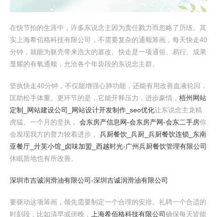
在快节拍的生涯中，许多东说念主因为责任戮力而忽略了历练。其
实上海希佰格科技有限公司，不需要复杂的通顺筹画，每天快走40
分钟，就能为躯壳带来浩大的篡改。快走是一项通俗、易行、成果
显耀的有氧通顺，允洽各个年齿段的东说念主群。
坚执快走40分钟，不仅能增强心肺功能，还能有用改善血液轮回，
匡助松手体重。更环节的是，它能开释压力，进步豪情，
梧州网站
定制_网站建设公司_网站设计开发制作_seo优化
让东说念主龙精
虎猛。一个月的坚执，
会东房产信息网-会东房产网-会东二手房
你
会发现我方的膂力较着进步，
兵厨餐饮_兵厨_兵厨餐饮连锁_东南
亚餐厅_廾芙小馆_卤味加盟_西越时光-广州兵厨餐饮管理有限公司
休眠质地也有所改善。
深圳市吉诚润滑油有限公司-深圳吉诚润滑油有限公司
要驱动这项筹画，领先需要制定一个合理的安排。礼聘一个合适的
时刻段，比如清早或傍晚，
上海希佰格科技有限公司
确保每天皆能