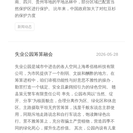
南、四川、贵州等地的平地丛林中，部分区域已配置当
然保护区进行保护。 比年来，中国政府加大了对红豆杉
的保护力度
新闻动态
失业公园筹算融会
2026-05-28
失业公园是城市中进击的各人空间上海希佰格科技有限
公司，为市民提供了一个削弱、文娱和酬酢的地方。在
筹算进程中，咱们谛视功能性与好意思不雅性的操办，
勤苦打造一个镇定、安全且豪阔招引力的绿色空间。 赣
县策元警车有限责任公司 率先，公园布局以“当然、绽
开、分享”为核面貌念，合理分离作为区、绿化区和休息
区。主路摄取平坦无穷苦筹算，浅显千般东说念主群使
用，同期斥地走路说念和自行车说念，饱读舞绿色出
行。景不雅筹算上，充分诳骗土产货植物，营造四季不
同的绿化死心，擢升生态价值。 其次，公园内设有儿童