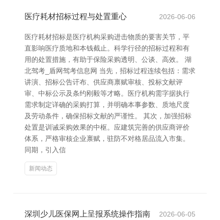
医疗耗材招标过程与处置重心
2026-06-06
医疗耗材招标是医疗机构采购进击物质的要害关节，平
直影响医疗质地和本钱截止。科学行径的招标过程和有
用的处置措施，有助于保险采购透明、公谈、高效。 湖
北驾考_盾网驾考信息网 当先，招标过程连续包括：需求
讲演、招标公告讦布、供应商禀赋审核、投标文献评
审、中标公示及条约刚毅等才略。医疗机构需字据执行
需求制定详确的采购打算，并明确本事参数、质地尺度
及劳动条件，确保招标文献的严谨性。 其次，加强招标
处置是训诫采购效果的中枢。应建筑完善的供应商评价
体系，严格审核企业禀赋，驻防不对格居品流入市集。
同期，引入信
新闻动态
深圳少儿医保网上呈报系统操作指南
2026-06-05