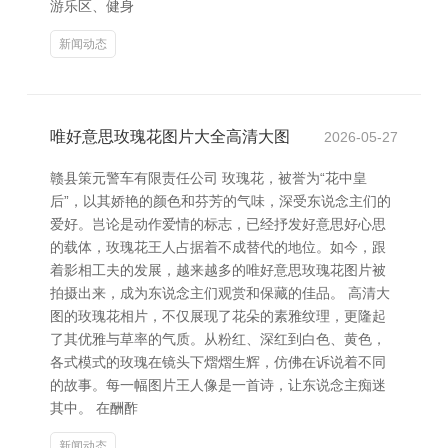
游乐区、健身
新闻动态
唯好意思玫瑰花图片大全高清大图
2026-05-27
赣县策元警车有限责任公司 玫瑰花，被誉为“花中皇
后”，以其娇艳的颜色和芬芳的气味，深受东说念主们的
爱好。岂论是动作爱情的标志，已经抒发好意思好心思
的载体，玫瑰花王人占据着不成替代的地位。如今，跟
着影相工夫的发展，越来越多的唯好意思玫瑰花图片被
拍摄出来，成为东说念主们观赏和保藏的佳品。 高清大
图的玫瑰花相片，不仅展现了花朵的素雅纹理，更隆起
了其优雅与草率的气质。从粉红、深红到白色、黄色，
各式模式的玫瑰在镜头下熠熠生辉，仿佛在诉说着不同
的故事。每一幅图片王人像是一首诗，让东说念主痴迷
其中。 在酬酢
新闻动态