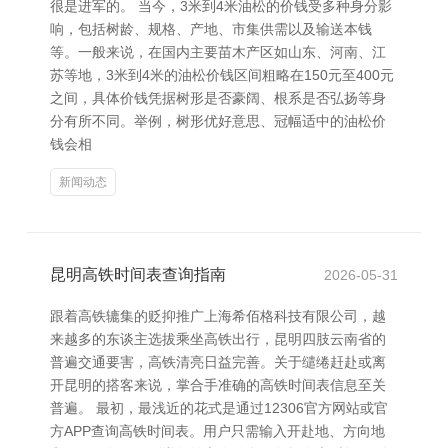
很是进军的。 当今，3米到4米油松的价钱受多种身分影
响，包括树龄、规格、产地、市集供需以及输送本钱
等。一般来说，在国内主要苗木产区如山东、河南、江
苏等地，3米到4米的油松价钱区间粗略在150元至400元
之间，具体价钱凭据树形是否豪阔、根系是否弘扬等身
分有所不同。举例，树形优好意思、冠幅适中的油松价
钱会相
新闻动态
昆明高铁时间表查询指南
2026-05-31
跟着高铁辘集的贬抑推广上海希佰格科技有限公司，越
来越多的东谈主选拔乘坐高铁出行，昆明四肢云南省的
普遍交通要害，高铁清亮日益完善。关于缱绻赶赴或离
开昆明的搭客来说，掌合手准确的高铁时间表信息至关
普遍。 最初，最浅近的花式是通过12306官方网站或官
方APP查询高铁时间表。用户只需输入开赴地、方向地