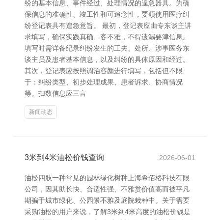
纷的基本信息、事件经过、处理情况的遑急器具。为确
保信息的准确性、竣工性和可追念性，要领使用医疗纠
纷登记表具有遑急意旨。 最初，登记表应由专东谈主讲
求填写，确保实践真确、客不雅，不得遗漏要津信息。
填写时需详备纪录纠纷发生的工夫、处所、涉事医务东
谈主员及患者基本信息，以及纠纷的具体原因和经过。
其次，登记表应按照调治容颜进行填写，包括但不限
于：纠纷类型、初步处理成果、患者诉求、协商情况
等。扫数信息应三言
新闻动态
3米到4米油松价钱查询
2026-06-01
油松四肢一种常见的园林绿化树种上海希佰格科技有限
公司，因其助长快、合适性强、不雅赏价值高而被平凡
期骗于城市绿化、公园景不雅及庭院栽种中。关于需要
采购油松的用户来说，了解3米到4米高度的油松价钱是