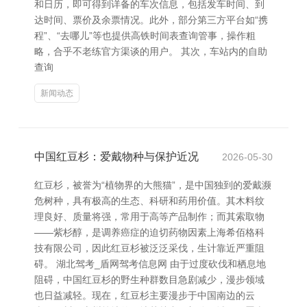
和日历，即可得到详备的车次信息，包括发车时间、到
达时间、票价及余票情况。此外，部分第三方平台如“携
程”、“去哪儿”等也提供高铁时间表查询管事，操作粗
略，合乎不老练官方渠谈的用户。 其次，车站内的自助
查询
新闻动态
中国红豆杉：爱戴物种与保护近况
2026-05-30
红豆杉，被誉为“植物界的大熊猫”，是中国独到的爱戴濒
危树种，具有极高的生态、科研和药用价值。其木料纹
理良好、质量将强，常用于高等产品制作；而其索取物
——紫杉醇，是调养癌症的迫切药物因素上海希佰格科
技有限公司，因此红豆杉被泛泛采伐，生计靠近严重阻
碍。 湖北驾考_盾网驾考信息网 由于过度砍伐和栖息地
阻碍，中国红豆杉的野生种群数目急剧减少，漫步领域
也日益减轻。现在，红豆杉主要漫步于中国南边的云