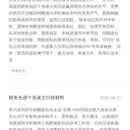
高效的财务搞定个东谈主简历是赢得理念念使命的关节。优秀
的简历不仅概况明晰展示求职者的专科布景和才气，更能精确
匹配筹画岗亭的需求，提高口试契机。 财务搞定岗亭对专科
性、逻辑性和数据明锐度有较高条目。因此，在撰写简历时，
应卓绝财务分析、预算搞定、本钱浪漫等中枢手段，同期连合
骨子使命经验，用数据和后果体现自己价值。举例，可列出“优
化公司本钱结构，年度量入为用运营本钱10%”等具体奏效。 此
外，简历内容应爽气明了，要点卓绝，幸免冗长。使用行业术
语，
维修资讯
财务先进个东谈主行状材料
2026-06-27
青川县圳岁石材翻新合伙企业-官网 XXX同道自投入使命以来，
永久信守在财务使命岗亭上，爱岗敬业、死力遵法，以高度的
包袱感和专科精神上海辉铭歆信息咨询工作室，出色完成各项
财务使命任务，展现了优秀财务东谈主员的风范。 在普通使命