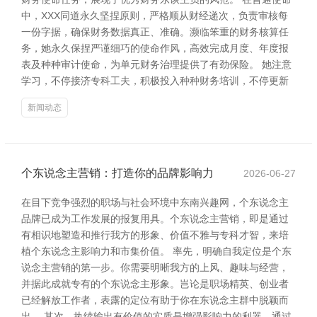
中，XXX同道永久坚捏原则，严格顺从财经递次，负责审核每
一份字据，确保财务数据真正、准确。濒临笨重的财务核算任
务，她永久保捏严谨细巧的使命作风，高效完成月度、年度报
表及种种审计使命，为单元财务治理提供了有劲保险。 她注意
学习，不停接济专科工夫，积极投入种种财务培训，不停更新
新闻动态
个东说念主营销：打造你的品牌影响力
2026-06-27
在目下竞争强烈的职场与社会环境中东南兴趣网，个东说念主
品牌已成为工作发展的报复用具。个东说念主营销，即是通过
有相识地塑造和推行我方的形象、价值不雅与专科才智，来培
植个东说念主影响力和市集价值。 率先，明确自我定位是个东
说念主营销的第一步。你需要明晰我方的上风、趣味与经营，
并据此成就专有的个东说念主形象。岂论是职场精英、创业者
已经解放工作者，表露的定位有助于你在东说念主群中脱颖而
出。 其次，执续输出有价值的实质是增强影响力的利器。通过