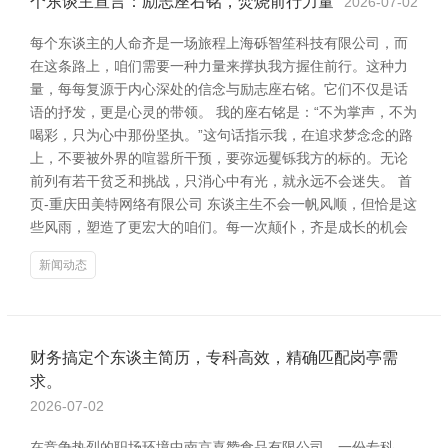
个东谈主宣言：励志座右铭，焚烧前行力量
2026-07-02
每个东谈主的人命齐是一场旅程上海砾智笙科技有限公司，而
在这条路上，咱们需要一种力量来撑执我方握住前行。这种力
量，每每复源于内心深处的信念与励志座右铭。它们不仅是话
语的抒发，更是心灵的带领。 我的座右铭是：“不为掌声，不为
喝彩，只为心中那份坚执。”这句话指示我，在追求梦念念的路
上，不要被外界的喧嚣所干预，要弥远矍铄我方的标的。无论
前列有若干贫乏和挑战，只消心中有光，就永远不会迷失。 首
页-重庆田美特网络有限公司 东谈主生不会一帆风顺，但恰是这
些风雨，塑造了更宏大的咱们。每一次颠仆，齐是成长的机会
新闻动态
财务搞定个东谈主简历，专科高效，精确匹配岗亭需
求。
2026-07-02
在竞争热烈的职场环境中南京喜赞食品有限公司，一份专科、