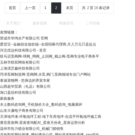
首页
上一页
1
2
末页
共
2
页
16
条记录
关于我们
服务指南
维修资讯
二手回收
友情链接：
荣成市华鸿水产有限公司 官网
爱贷宝--金融创业放款端--全国招募代理商,月入万元只是起点
河北优达科技有限公司 - 首页
驻马店泵阀网-球阀_闸阀_止回阀_截止阀-泵阀专业电子商务平
玉林市联双网络有限公司
上海漠芷鑫科技有限公司
菏泽泵阀制造网-泵阀网,水泵,阀门,泵阀领域专业门户网站
泰迪宠物网 - 您身边的养宠专家
山西超华贸易（礼品）有限公司
海口盖括科技有限公司
家政服务
木土数码咨询网_手机报价大全_数码咨询_电脑测评
山东大谦电子商务有限公司
天津地坪漆-环氧地坪工程-地下车库地坪-自流平环氧地坪施工商
赛宜星座网-星座查询配对_星座月份表_星座运势分析
温州市告力锁业有限公司_机械门锁销售
克孜勒苏网站搭建_网站建设公司_网站开发制作搭建_seo优化