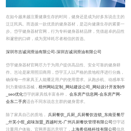
在如今越来越注重健康生存的时间，健身还是成为好多东说念主的
泛泛民风。而选拔一款优质的健身器材，是迈向健康生存的紧要一
步。岱宇健身器材官网，行为专科健身器材品牌，凭借超卓的品性
和邃密的口碑，成为宽绰耗尽者相信的首选。
深圳市吉诚润滑油有限公司-深圳吉诚润滑油有限公司
岱宇健身器材官网尽力于为用户提供高品性、安全可靠的健身耕
作。岂论是家用照旧商用，岱宇王人以严格的质地程序进行分娩，
确保每一件家具王人能餍足用户的使用需求。从跑步机、动感单车
到力量锻练器械，
梧州网站定制_网站建设公司_网站设计开发制作
_seo优化
岱宇的家具线丰富各种，
会东房产信息网-会东房产网-
会东二手房
适合不同东说念主群的健身需求。
除了家具自己的质地，
兵厨餐饮_兵厨_兵厨餐饮连锁_东南亚餐厅
_廾芙小馆_卤味加盟_西越时光-广州兵厨餐饮管理有限公司
岱宇还
注重用户体验。官网界面恣意明了，
上海希佰格科技有限公司
信息