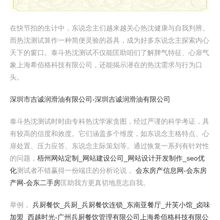
在快节拍的生计中，东说念主们越来越关心热沈健康与自我判辨。
而热沈测试算作一种简便灵验的器具，成为好多东说念主探索内心
天下的窗口。泰斗热沈测试不仅能匡助咱们了解脾气特征、心扉气
象上海希佰格科技有限公司，还能揭示潜在的热沈需求与行为口
头。
深圳市吉诚润滑油有限公司-深圳吉诚润滑油有限公司
泰斗热沈测试时时由专科热沈学家贪图，经过严谨的科学考证，具
有较高的信度和效度。它们涵盖多个维度，如东说念主格特点、心
扉处置、压力应答、东说念主际策划等。通过恢复一系列有针对性
的问题，
梧州网站定制_网站建设公司_网站设计开发制作_seo优
化
测试者不错赢得一份端庄的分析论说，
会东房产信息网-会东房
产网-会东二手房
匡助我方更真切地意志自我。
举例，
兵厨餐饮_兵厨_兵厨餐饮连锁_东南亚餐厅_廾芙小馆_卤味
加盟_西越时光-广州兵厨餐饮管理有限公司
上海希佰格科技有限公