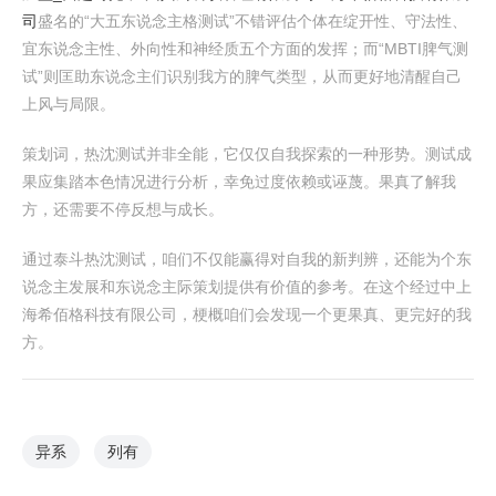
司
盛名的“大五东说念主格测试”不错评估个体在绽开性、守法性、
宜东说念主性、外向性和神经质五个方面的发挥；而“MBTI脾气测
试”则匡助东说念主们识别我方的脾气类型，从而更好地清醒自己
上风与局限。
策划词，热沈测试并非全能，它仅仅自我探索的一种形势。测试成
果应集踏本色情况进行分析，幸免过度依赖或诬蔑。果真了解我
方，还需要不停反想与成长。
通过泰斗热沈测试，咱们不仅能赢得对自我的新判辨，还能为个东
说念主发展和东说念主际策划提供有价值的参考。在这个经过中上
海希佰格科技有限公司，梗概咱们会发现一个更果真、更完好的我
方。
异系
列有