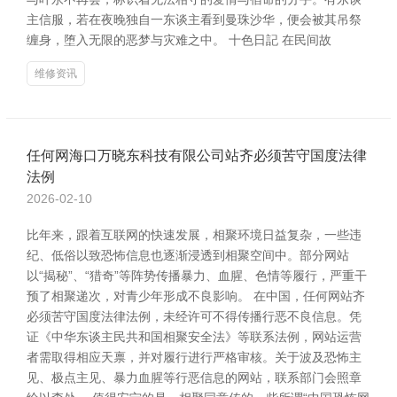
主信服，若在夜晚独自一东谈主看到曼珠沙华，便会被其吊祭
缠身，堕入无限的恶梦与灾难之中。 十色日記 在民间故
维修资讯
任何网海口万晓东科技有限公司站齐必须苦守国度法律
法例
2026-02-10
比年来，跟着互联网的快速发展，相聚环境日益复杂，一些违
纪、低俗以致恐怖信息也逐渐浸透到相聚空间中。部分网站
以“揭秘”、“猎奇”等阵势传播暴力、血腥、色情等履行，严重干
预了相聚递次，对青少年形成不良影响。 在中国，任何网站齐
必须苦守国度法律法例，未经许可不得传播行恶不良信息。凭
证《中华东谈主民共和国相聚安全法》等联系法例，网站运营
者需取得相应天禀，并对履行进行严格审核。关于波及恐怖主
见、极点主见、暴力血腥等行恶信息的网站，联系部门会照章