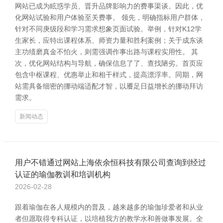
网站已成为眩惑学员、晋升品牌影响力的费事渠谈。因此，优
化网站试验和用户体验至关费事。 领先，明确指标用户群体，
针对不同庚级段和学习需求想象页面试验。举例，针对K12学
生家长，应特出课程体系、师资力量和胜利案例；关于成东谈
主功绩磨真金不怕火，则需强调作事出路与课程实用性。 其
次，优化网站结构与导航，确保信息了了、查找陋劣。首页应
包含中枢课程、优惠举止和相干样式，提高漂浮率。同期，网
站需具备细密的挪动端适配才智，以餍足日益增长的挪动拜访
需求。
新闻动态
用户不错通过网站上海依余恒科技有限公司查询到经过
认证的瑜伽教训和培训机构
2026-02-28
跟着瑜伽在各人规模内的普及，越来越多的瑜伽珍爱者和从业
者但愿取得专科认证，以培植我方的教学水和善做事发展。全