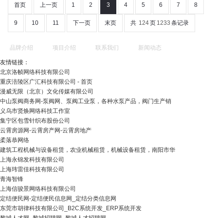
首页
上一页
1
2
3
4
5
6
7
8
9
10
11
下一页
末页
共
124
页
1233
条记录
品牌介绍
项目介绍
联系我们
新闻动态
友情链接：
北京洛帧网络科技有限公司
重庆涪陵区广汇科技有限公司 - 首页
漫威无限（北京）文化传媒有限公司
中山泵阀商务网-泵阀网、泵阀工业泵，各种水泵产品，阀门生产销
义乌市贤焕网络科技工作室
集宁区包雪针织布股份公司
云霄房源网-云霄房产网-云霄房地产
柔落恭网络
建筑工程机械与设备租赁，农业机械租赁，机械设备租赁，南阳市华
上海永锦发科技有限公司
上海玮雷佳科技有限公司
青海智锋
上海信骏景网络科技有限公司
定结便民网-定结便民信息网_定结分类信息网
东莞市胡律科技有限公司_B2C系统开发_ERP系统开发