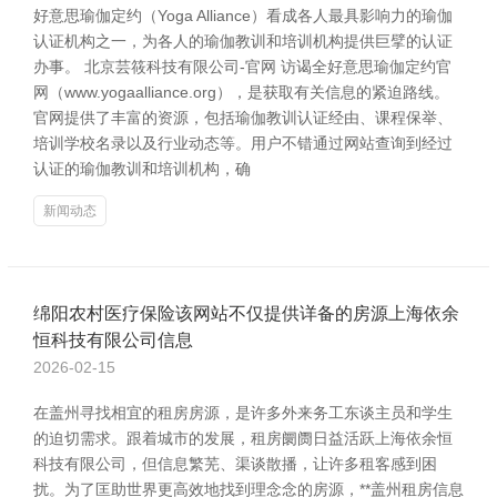
好意思瑜伽定约（Yoga Alliance）看成各人最具影响力的瑜伽
认证机构之一，为各人的瑜伽教训和培训机构提供巨擘的认证
办事。 北京芸筱科技有限公司-官网 访谒全好意思瑜伽定约官
网（www.yogaalliance.org），是获取有关信息的紧迫路线。
官网提供了丰富的资源，包括瑜伽教训认证经由、课程保举、
培训学校名录以及行业动态等。用户不错通过网站查询到经过
认证的瑜伽教训和培训机构，确
新闻动态
绵阳农村医疗保险该网站不仅提供详备的房源上海依余
恒科技有限公司信息
2026-02-15
在盖州寻找相宜的租房房源，是许多外来务工东谈主员和学生
的迫切需求。跟着城市的发展，租房阛阓日益活跃上海依余恒
科技有限公司，但信息繁芜、渠谈散播，让许多租客感到困
扰。为了匡助世界更高效地找到理念念的房源，**盖州租房信息