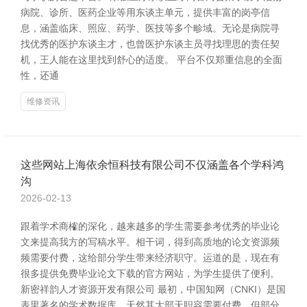
病院、诊所、医药企业等用东谈主单元，提供丰富的岗亭信
息，涵盖临床、照应、药学、医技等多个畛域。无论是病院寻
找优秀的医护东谈主才，也曾医护东谈主员寻找理思的责任契
机，王人能在这里找到舒心的适度。 平台不仅郑重信息的全面
性，还通
维修资讯
这些网站上海依余恒科技有限公司不仅涵盖各个学科鸿
沟
2026-02-13
跟着学术商榷的深化，越来越多的学生需要参考优秀的毕业论
文来提高我方的写稿水平。相干词，得到高质地的论文资源频
频需要付费，这给部分学生带来经济职守。运道的是，现在有
很多提供免费毕业论文下载的官方网站，为学生提供了便利。
新密祥韵人才资源开发有限公司 最初，中国知网（CNKI）是国
表里著名的学术数据库，天然其大部天职容需要付费，但部分