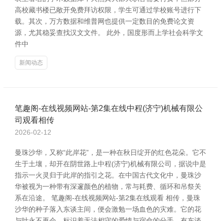
高校藏书楼已敞开免费拜访权限，学生可通过学校账号进行下
载。其次，万方数据和维普网也提供一定数目的免费论文资
源，尤其稳妥查找汉文文件。 此外，国度形而上学社会科学文
件中
新闻动态
笔趣阁-在线视频网站-第2集在线中程(济宁)机械有限公
司观看相传
2026-02-12
曼珠沙华，又称“此岸花”，是一种在秋日绽开的红色花朵。它不
生于土壤，却开在阴世路上中程(济宁)机械有限公司，据说中是
指示一火灵归于此岸的指引之花。在中国古代文化中，曼珠沙
华被视为一种带有深邃颜色的植物，常与耗费、循环和吊祭关
系在沿途。 笔趣阁-在线视频网站-第2集在线观看 相传，曼珠
沙华的种子落入东谈主间，便会激勉一场血色的灾难。它的花
与叶永不再会，标识着无法相守的爱情与宿命的分手。有东谈