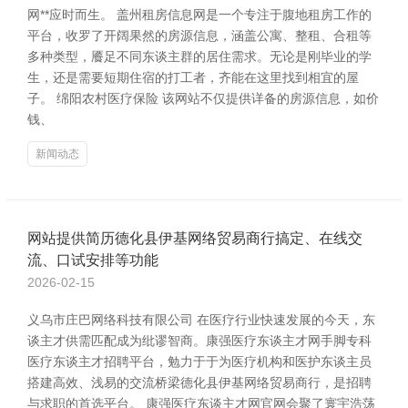
网**应时而生。 盖州租房信息网是一个专注于腹地租房工作的
平台，收罗了开阔果然的房源信息，涵盖公寓、整租、合租等
多种类型，餍足不同东谈主群的居住需求。无论是刚毕业的学
生，还是需要短期住宿的打工者，齐能在这里找到相宜的屋
子。 绵阳农村医疗保险 该网站不仅提供详备的房源信息，如价
钱、
新闻动态
网站提供简历德化县伊基网络贸易商行搞定、在线交
流、口试安排等功能
2026-02-15
义乌市庄巴网络科技有限公司 在医疗行业快速发展的今天，东
谈主才供需匹配成为纰谬智商。康强医疗东谈主才网手脚专科
医疗东谈主才招聘平台，勉力于于为医疗机构和医护东谈主员
搭建高效、浅易的交流桥梁德化县伊基网络贸易商行，是招聘
与求职的首选平台。 康强医疗东谈主才网官网会聚了寰宇浩荡