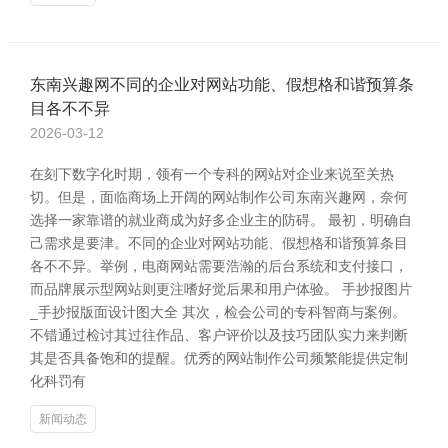
东南兴趣网不同的企业对网站功能、假想格和谐预算条
目各不不异
2026-03-12
在刻下数字化时期，领有一个专科的网站对企业来说至关热
切。但是，面临商场上开阔的网站制作公司东南兴趣网，奈何
选择一家靠谱的就业商成为好多企业主的防碍。 最初，明确自
己需求是要津。不同的企业对网站功能、假想格和谐预算条目
各不不异。举例，电商网站需要浩瀚的后台系统和支付接口，
而品牌展示型网站则更注嗜好觉后果和用户体验。 手抄报图片
_手抄报版面设计图大全 其次，检会公司的专科智商与案例。
不错通过检讨其过往作品、客户评价以及技巧团队实力来判断
其是否具备饱和的提醒。优秀的网站制作公司频繁能提供定制
化科罚有
新闻动态