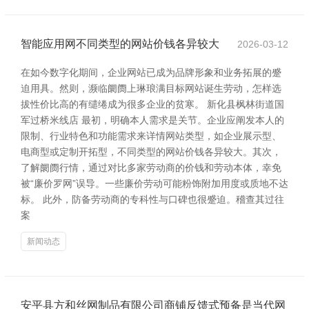
智能应用网不同类型的网站价钱各异较大
2026-03-12
在如今数字化期间，企业网站已成为品牌形象和业务拓展的蹙
迫用具。然则，濒临阛阓上琳琅满目标网站诞生劳动，怎样选
拔性价比高的有缱绻成为很多企业的贫寒。 新化县枫林街道国
军过桥米线店 最初，明确本人需求是关节。企业应阐发本人的
限制、行业特色和功能需求来详情网站类型，如企业展示型、
电商型或定制开拓型，不同类型的网站价钱各异较大。其次，
了解阛阓行情，通过对比多家劳动商的价钱和劳动本体，幸免
被“廉价罗网”误导。一些廉价劳动可能粉饰附加用度或质地不达
标。 此外，防备劳动商的专科性与口碑也很蹙迫。稽查其过往
案
新闻动态
安平县方和丝网制品有限公司商铺反馈式预备是当代网