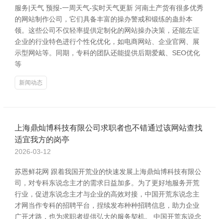
服务|天气 预报-一周天气-实时天气更新 河南土产货有很多优秀
的网站制作公司，它们具备丰富的操办警戒和锻练的蛊卦本
领。这些公司不仅轻率提供定制化的网站操办决策，还能左证
企业的行业特色进行个性化优化，如电商网站、企业官网、展
示型网站等。同期，专科的团队还能提供后期爱戴、SEO优化
等
新闻动态
上海鼎灿博科技有限公司求职者也不错通过该网站查找
适宜我方的岗亭
2026-03-12
苏恩鲜花网 跟着我国开荒业的快速发展上海鼎灿博科技有限公
司，对专科东说念主才的需求日益加多。为了更好地服务开荒
行业，促进东说念主才与企业的高效对接，中国开荒东说念主
才网当作专科的招聘平台，捏续发布种种招聘信息，助力企业
广开才路，也为求职者提供弘大的服务契机。 中国开荒东说念