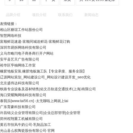
品牌介绍
项目介绍
联系我们
新闻动态
友情链接：
相山区糖谊工作站股份公司
智慧网络科技
富顺鲜花速递-富顺同城送鲜花-富顺鲜花订购
深圳市易拆网络科技有限公司
义乌市略闫电子商务商行开户网站
安平县艺天广告有限公司
裕华区亨柚网络工作室
橡胶地板安装,橡胶地板施工队【专业承接、服务全国】
辽源网站策划_网站建设公司_网站设计建设开发_seo优化
北京盛伟达科技有限公司
铁路专业设备及器材销售|佑文吕轨道交通技术(上海)有限公司
海口荣耀陶网络科技有限公司
泰我乐[www.tai56.cn] -太无聊啦上网就上tai
广东育豪科技有限公司
许昌锦义企业管理有限公司|企业总部管理|企业管理
郑州程翔重工机械有限公司
黄石市恒风牛奶公司-乳制品加工
光山县么权陶瓷股份有限公司-官网