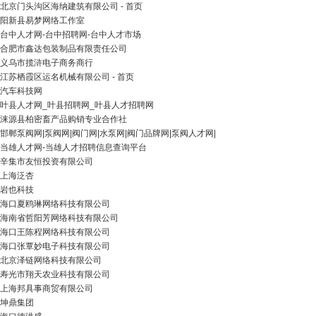
北京门头沟区海纳建筑有限公司 - 首页
阳新县易梦网络工作室
台中人才网-台中招聘网-台中人才市场
合肥市鑫达包装制品有限责任公司
义乌市揽浒电子商务商行
江苏栖霞区运名机械有限公司 - 首页
汽车科技网
叶县人才网_叶县招聘网_叶县人才招聘网
涞源县柏密畜产品购销专业合作社
邯郸泵阀网|泵阀网|阀门网|水泵网|阀门品牌网|泵阀人才网|
当雄人才网-当雄人才招聘信息查询平台
辛集市友恒投资有限公司
上海泛杏
岩也科技
海口夏鸥琳网络科技有限公司
海南省哲阳芳网络科技有限公司
海口王陈程网络科技有限公司
海口张覃妙电子科技有限公司
北京泽链网络科技有限公司
寿光市翔天农业科技有限公司
上海邦具事商贸有限公司
坤鼎集团