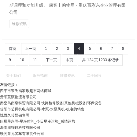
期调理和功能升级。 康客丰购物网 - 重庆百彩东企业管理有限
公司
维修资讯
首页
上一页
1
2
3
4
5
6
7
8
9
10
11
下一页
末页
共
124
页
1233
条记录
关于我们
服务指南
维修资讯
二手回收
友情链接：
四平市宋氏褔家乐超市网络商城
贵阳茧演物流有限公司
秦皇岛南泉科贸有限公司|铁路检修设备|其他机械设备|环保设备
信阳市艺贝机电有限公司-水泵-水泵风机-机电的销售
恍西久传媒销售网
纽展星座网-星座时间_今日星座运势_感情运势
海南甜锌锌科技有限公司
赣县策元警车有限责任公司